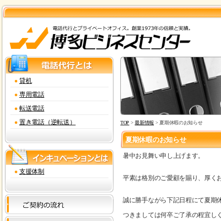
貸机
専用電話
転送電話
置き電話（逆転送）
TOP
>
最新情報
> 夏期休暇のお知らせ
夏期休暇のお知らせ
暑中お見舞い申し上げます。
支援体制
平素は格別のご愛顧を賜り、厚く
誠に勝手ながら下記日程にて夏期
つきましては何卒ご了承の程宜し