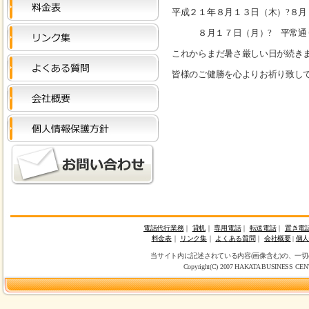
平成２１年８月１３日（木）?８月
８月１７日（月）? 平常通
これからまだ暑さ厳しい日が続き
皆様のご健勝を心よりお祈り致し
電話代行業務
｜
貸机
｜
専用電話
｜
転送電話
｜
置き電
料金表
｜
リンク集
｜
よくある質問
｜
会社概要
|
個
当サイト内に記述されている内容(画像含む)の、一
Copyright(C) 2007 HAKATA BUSINESS CENTER